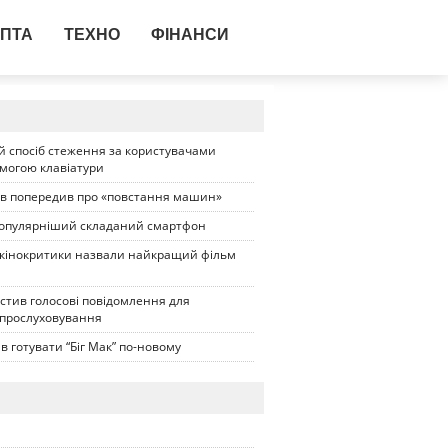
ПТА
ТЕХНО
ФІНАНСИ
 спосіб стеження за користувачами
омогою клавіатури
ів попередив про «повстання машин»
опулярніший складаний смартфон
 кінокритики назвали найкращий фільм
стив голосові повідомлення для
 прослуховування
в готувати “Біг Мак” по-новому