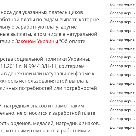
Доллар черны
зноса для указанных плательщиков
Доллар черны
аботной платы по видам выплат, которые
Доллар черны
ьную заработную плату, другие
Доллар черны
ые выплаты, в том числе в натуральной
Доллар черны
твии с
Законом Украины
"Об оплате
Доллар черны
Доллар черны
рства социальной политики Украины,
1.2011 г. N 994/13/Н-11, критерием
Доллар черны
ы в денежной или натуральной форме к
Доллар черны
ожность использования этой выплаты
Доллар черны
 личных потребностей или потребностей
Доллар черны
Доллар черны
, нагрудных знаков и грамот таким
Доллар черны
ельно, не относится к заработной плате.
Доллар черны
сть орденов, медалей, нагрудных знаков,
Доллар черны
ов, которыми отмечаются работники и