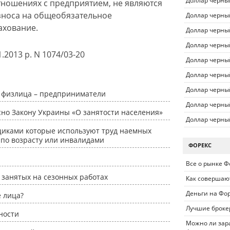
Доллар черны
отношениях с предприятием, не являются
зноса на общеобязательное
Доллар черны
ахование.
Доллар черны
Доллар черны
1.2013 р. N 1074/03-20
Доллар черны
Доллар черны
Доллар черны
 физлица – предприниматели
Доллар черны
асно Закону Украины «О занятости населения»
Доллар черны
щиками которые используют труд наемных
по возрасту или инвалидами
ФОРЕКС
Все о рынке Ф
 занятых на сезонных работах
Как совершаю
Деньги на Фо
 лица?
Лучшие броке
ности
Можно ли зара