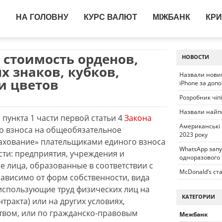
НА ГОЛОВНУ
КУРС ВАЛЮТ
МІЖБАНК
КРИ
 стоимость орденов,
НОВОСТИ
х знаков, кубков,
Назвали новий
и цветов
iPhone за доп
Розробник чіп
Назвали найп
 пункта 1 части первой статьи 4
Закона
Американські
го взноса на общеобязательное
2023 року
ахование» плательщиками единого взноса
WhatsApp запу
сти: предприятия, учреждения и
одноразового
е лица, образованные в соответствии с
McDonald’s ста
зависимо от форм собственности, вида
 использующие труд физических лиц на
КАТЕГОРИИ
тракта) или на других условиях,
твом, или по гражданско-правовым
Межбанк