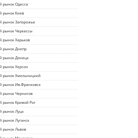
й рынок Одесса
й рынок Киев
й рынок Запорожье
й рынок Черкассы
й рынок Харьков
й рынок Днепр
й рынок Донецк
й рынок Херсон
й рынок Хмельницкий
й рынок Ив.Франковск
й рынок Чернигов
й рынок Кривой Рог
й рынок Луцк
й рынок Луганск
й рынок Львов