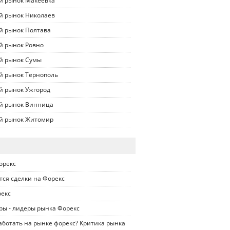
й рынок Макеевка
й рынок Николаев
й рынок Полтава
й рынок Ровно
й рынок Сумы
й рынок Тернополь
й рынок Ужгород
й рынок Винница
й рынок Житомир
орекс
тся сделки на Форекс
рекс
ры - лидеры рынка Форекс
ботать на рынке форекс? Критика рынка