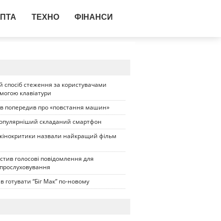
ПТА
ТЕХНО
ФІНАНСИ
 спосіб стеження за користувачами
омогою клавіатури
ів попередив про «повстання машин»
опулярніший складаний смартфон
 кінокритики назвали найкращий фільм
стив голосові повідомлення для
 прослуховування
в готувати “Біг Мак” по-новому