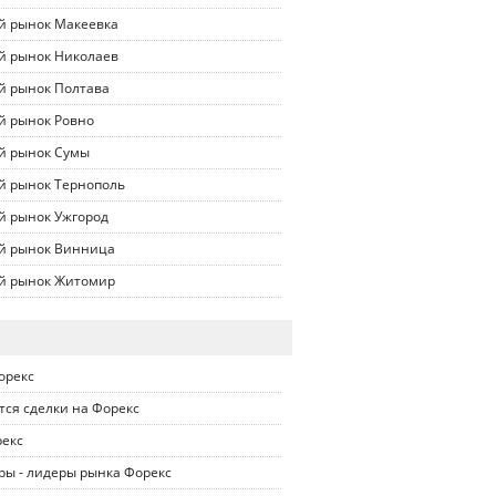
й рынок Макеевка
й рынок Николаев
й рынок Полтава
й рынок Ровно
й рынок Сумы
й рынок Тернополь
й рынок Ужгород
й рынок Винница
й рынок Житомир
орекс
тся сделки на Форекс
рекс
ры - лидеры рынка Форекс