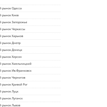
й рынок Одесса
й рынок Киев
й рынок Запорожье
й рынок Черкассы
й рынок Харьков
й рынок Днепр
й рынок Донецк
й рынок Херсон
й рынок Хмельницкий
й рынок Ив.Франковск
й рынок Чернигов
й рынок Кривой Рог
й рынок Луцк
й рынок Луганск
й рынок Львов