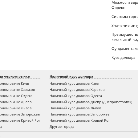
Можно ли зара
Форекс
Системы торг
Значение инт
Преимущества
легальный ви
Фундаменталь
Курс доллара
на черном рынке
Наличный курс доллара
ерном рынке Киев
Наличный курс доллара Киев
ерном рынке Харьков
Наличный курс доллара Харьков
ерном рынке Одесса
Наличный курс доллара Одесса
ерном рынке Днепр
Наличный курс доллара Днепр (Днепропетровск)
ерном рынке Львов
Наличный курс доллара Львов
ерном рынке Запорожье
Наличный курс доллара Запорожье
ерном рынке Кривой Рог
Наличный курс доллара Кривой Рог
да
Другие города
R
·