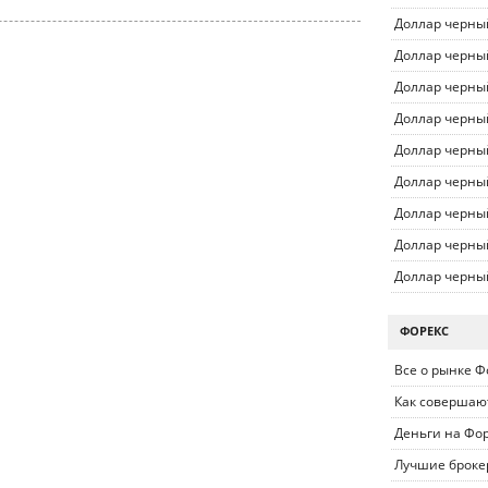
Курс валют Ровно
Доллар черны
Доллар черны
Курс валют Николаев
Доллар черны
Курс валют Симферополь
Доллар черны
Курс валют Полтава
Доллар черны
Курс валют Запорожье
Доллар черны
Курс валют Севастополь
Доллар черны
Доллар черны
Курс валют Сумы
Доллар черны
Курс валют Тернополь
Курс валют Ужгород
ФОРЕКС
Курс валют Винница
Все о рынке Ф
Как совершаю
Деньги на Фо
Лучшие броке