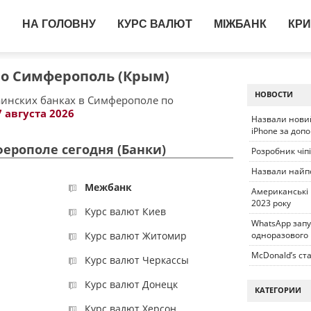
НА ГОЛОВНУ
КУРС ВАЛЮТ
МІЖБАНК
КРИ
вро Симферополь (Крым)
НОВОСТИ
аинских банках в Симферополе по
7 августа 2026
Назвали новий
iPhone за доп
ферополе сегодня (Банки)
Розробник чіп
Назвали найп
Межбанк
Американські
2023 року
Курс валют Киев
WhatsApp запу
Курс валют Житомир
одноразового
McDonald’s ста
Курс валют Черкассы
Курс валют Донецк
КАТЕГОРИИ
Курс валют Херсон