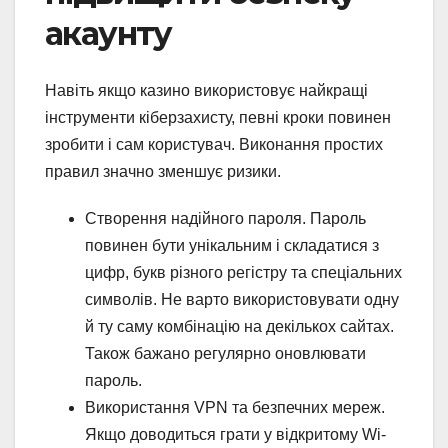
акаунту
Навіть якщо казино використовує найкращі
інструменти кіберзахисту, певні кроки повинен
зробити і сам користувач. Виконання простих
правил значно зменшує ризики.
Створення надійного пароля. Пароль
повинен бути унікальним і складатися з
цифр, букв різного регістру та спеціальних
символів. Не варто використовувати одну
й ту саму комбінацію на декількох сайтах.
Також бажано регулярно оновлювати
пароль.
Використання VPN та безпечних мереж.
Якщо доводиться грати у відкритому Wi-