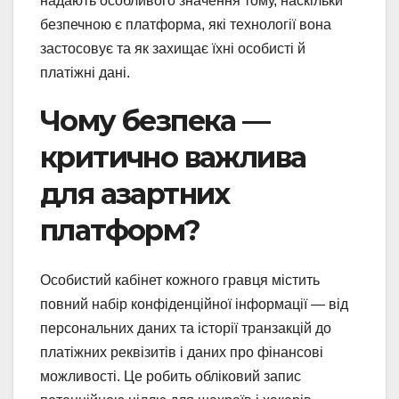
надають особливого значення тому, наскільки
безпечною є платформа, які технології вона
застосовує та як захищає їхні особисті й
платіжні дані.
Чому безпека —
критично важлива
для азартних
платформ?
Особистий кабінет кожного гравця містить
повний набір конфіденційної інформації — від
персональних даних та історії транзакцій до
платіжних реквізитів і даних про фінансові
можливості. Це робить обліковий запис