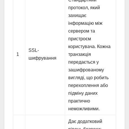
протокол, який
захищає
інформацію між
сервером та
пристроєм
користувача. Кожна
SSL-
1
транзакція
шифрування
передається у
зашифрованому
вигляді, що робить
перехоплення або
підміну даних
практично
неможливими.
Дає додатковий