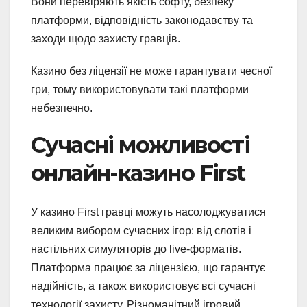
Вони перевіряють якість софту, безпеку
платформи, відповідність законодавству та
заходи щодо захисту гравців.
Казино без ліцензії не може гарантувати чесної
гри, тому використовувати такі платформи
небезпечно.
Сучасні можливості
онлайн-казино First
У казино First гравці можуть насолоджуватися
великим вибором сучасних ігор: від слотів і
настільних симуляторів до live-форматів.
Платформа працює за ліцензією, що гарантує
надійність, а також використовує всі сучасні
технології захисту. Різноманітний ігровий