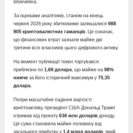
блокчейна.
За оцінками аналітиків, станом на кінець
червня 2026 року збитковими залишалися
988
905 криптовалютних гаманців
. Це означає,
що фінансових втрат зазнали майже дві
третини всіх власників цього цифрового активу.
На момент публікації токен торгувався
приблизно по
1,69 долара
, що майже на
98%
нижче
за його історичний максимум у
75,35
долара
.
Попри масштабне падіння вартості
криптоактиву, президент США Дональд Трамп
отримав від проєкту
636 млн доларів
доходу.
Ця сума становила майже половину від
загального прибутку у
1,4 млрд доларів
, який,