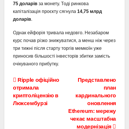
75 доларів
за монету. Тоді ринкова
капіталізація проєкту сягнула
14,75 млрд
доларів
.
Однак ейфорія тривала недовго. Незабаром
курс почав різко знижуватися, а менш ніж через
три тижні після старту торгів мемкоїн уже
приносив більшості інвесторів збитки замість
очікуваного прибутку.
Навігація
Ripple офіційно
Представлено
отримала
план
записів
криптоліцензію в
кардинального
Люксембурзі
оновлення
Ethereum: мережу
чекає масштабна
модернізація