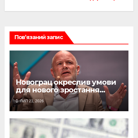
Пов’язаний запис
Новограц окреслив умови
для нового зростання
біткоїна
ЛИП 21, 2026