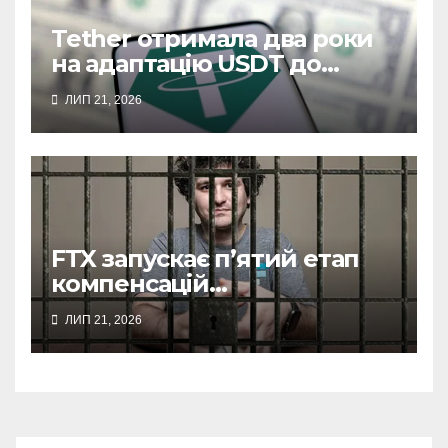
Tether отримала два роки
на адаптацію USDT до
нових правил США
ЛИП 21, 2026
FTX запускає п’ятий етап
компенсацій
постраждалим клієнтам
ЛИП 21, 2026