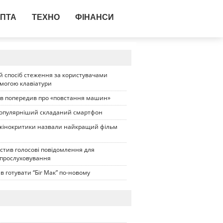
ПТА
ТЕХНО
ФІНАНСИ
 спосіб стеження за користувачами
омогою клавіатури
ів попередив про «повстання машин»
опулярніший складаний смартфон
 кінокритики назвали найкращий фільм
стив голосові повідомлення для
 прослуховування
в готувати “Біг Мак” по-новому