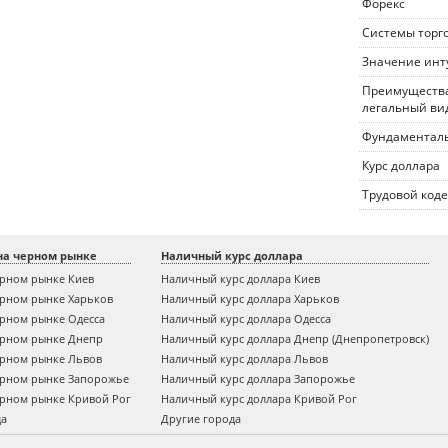
Форекс
Системы торг
Значение инт
Преимущества
легальный ви
Фундаменталь
Курс доллара
Трудовой коде
на черном рынке
Наличный курс доллара
ерном рынке Киев
Наличный курс доллара Киев
ерном рынке Харьков
Наличный курс доллара Харьков
ерном рынке Одесса
Наличный курс доллара Одесса
ерном рынке Днепр
Наличный курс доллара Днепр (Днепропетровск)
ерном рынке Львов
Наличный курс доллара Львов
ерном рынке Запорожье
Наличный курс доллара Запорожье
ерном рынке Кривой Рог
Наличный курс доллара Кривой Рог
да
Другие города