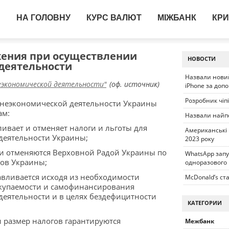
НА ГОЛОВНУ
КУРС ВАЛЮТ
МІЖБАНК
КРИ
ения при осуществлении
НОВОСТИ
деятельности
Назвали новий
еэкономической деятельности"
(оф. источник)
iPhone за доп
Розробник чіп
неэкономической деятельности Украины
ам:
Назвали найп
ливает и отменяет налоги и льготы для
Американські
деятельности Украины;
2023 року
я и отменяются Верховной Радой Украины по
WhatsApp запу
ов Украины;
одноразового
авливается исходя из необходимости
McDonald’s ста
купаемости и самофинансирования
еятельности и в целях бездефицитности
КАТЕГОРИИ
и размер налогов гарантируются
Межбанк