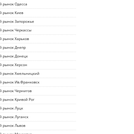
й рынок Одесса
й рынок Киев
й рынок Запорожье
й рынок Черкассы
й рынок Харьков
й рынок Днепр
й рынок Донецк
й рынок Херсон
й рынок Хмельницкий
й рынок Ив.Франковск
й рынок Чернигов
й рынок Кривой Рог
й рынок Луцк
й рынок Луганск
й рынок Львов