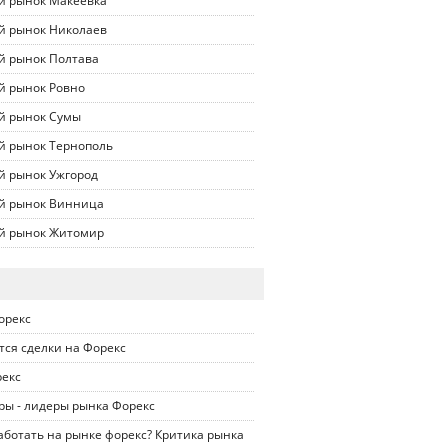
й рынок Макеевка
й рынок Николаев
й рынок Полтава
й рынок Ровно
й рынок Сумы
й рынок Тернополь
й рынок Ужгород
й рынок Винница
й рынок Житомир
орекс
тся сделки на Форекс
рекс
ры - лидеры рынка Форекс
ботать на рынке форекс? Критика рынка