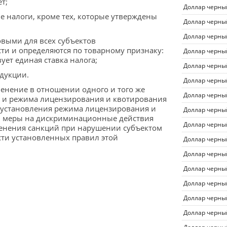
т;
Доллар черны
ие налоги, кроме тех, которые утверждены
Доллар черны
Доллар черны
овыми для всех субъектов
и и определяются по товарному признаку:
Доллар черны
вует единая ставка налога;
Доллар черны
одукции.
Доллар черны
енение в отношении одного и того же
Доллар черны
рт и режима лицензирования и квотирования
в установления режима лицензирования и
Доллар черны
ой меры на дискриминационные действия
Доллар черны
именения санкций при нарушении субъектом
ти установленных правил этой
Доллар черны
Доллар черны
Доллар черны
Доллар черны
Доллар черны
Доллар черны