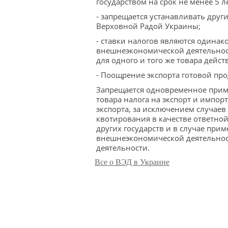
государством на срок не менее 5 ле
- запрещается устанавливать друг
Верховной Радой Украины;
- ставки налогов являются одинак
внешнеэкономической деятельност
для одного и того же товара дейст
- Поощрение экспорта готовой пр
Запрещается одновременное прим
товара налога на экспорт и импо
экспорта, за исключением случае
квотирования в качестве ответн
других государств и в случае пр
внешнеэкономической деятельнос
деятельности.
Все о ВЭД в Украине