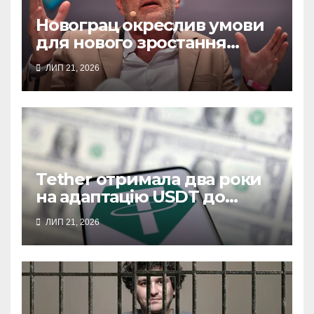
Новограц окреслив умови
для нового зростання
біткоїна
ЛИП 21, 2026
Tether отримала два роки
на адаптацію USDT до
нових правил США
ЛИП 21, 2026