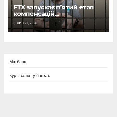
FTX запускає п’ятий етап
компенсацій
постраждалим клієнтам
ЛИП 21, 2026
Міжбанк
Курс валют у банках