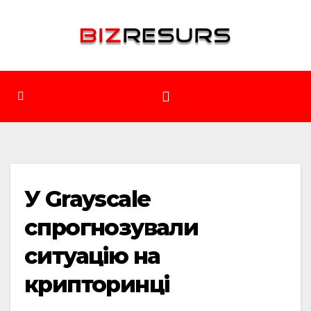
Перейти
до
вмісту
У Grayscale
спрогнозували
ситуацію на
крипторинці