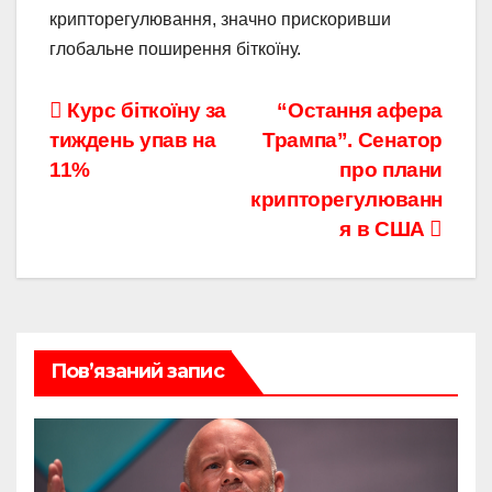
крипторегулювання, значно прискоривши
глобальне поширення біткоїну.
Навігація
Курс біткоїну за
“Остання афера
тиждень упав на
Трампа”. Сенатор
записів
11%
про плани
крипторегулюванн
я в США
Пов’язаний запис