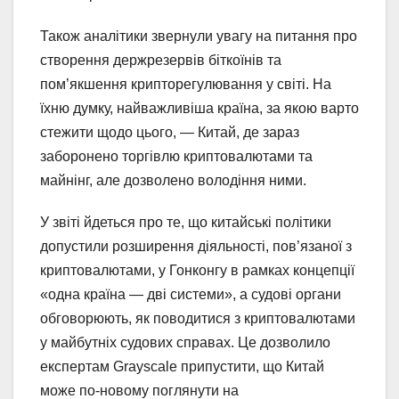
Також аналітики звернули увагу на питання про
створення держрезервів біткоїнів та
пом’якшення крипторегулювання у світі. На
їхню думку, найважливіша країна, за якою варто
стежити щодо цього, — Китай, де зараз
заборонено торгівлю криптовалютами та
майнінг, але дозволено володіння ними.
У звіті йдеться про те, що китайські політики
допустили розширення діяльності, пов’язаної з
криптовалютами, у Гонконгу в рамках концепції
«одна країна — дві системи», а судові органи
обговорюють, як поводитися з криптовалютами
у майбутніх судових справах. Це дозволило
експертам Grayscale припустити, що Китай
може по-новому поглянути на