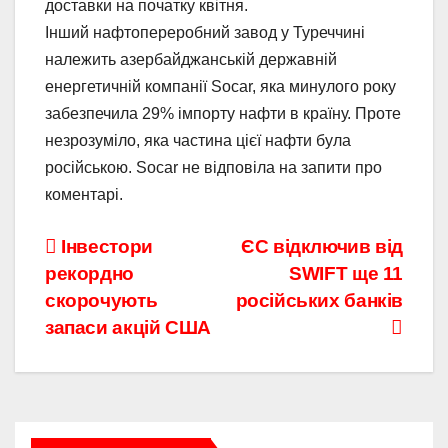
доставки на початку квітня.
Інший нафтопереробний завод у Туреччині
належить азербайджанській державній
енергетичній компанії Socar, яка минулого року
забезпечила 29% імпорту нафти в країну. Проте
незрозуміло, яка частина цієї нафти була
російською. Socar не відповіла на запити про
коментарі.
Навігація
Інвестори
ЄС відключив від
рекордно
SWIFT ще 11
записів
скорочують
російських банків
запаси акцій США