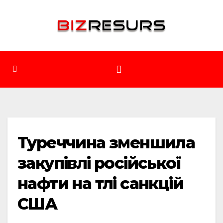
Перейти
до
вмісту
Туреччина зменшила
закупівлі російської
нафти на тлі санкцій
США