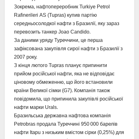
Зокрема, нафтопереробник Turkiye Petrol
Rafinerileri AS (Tupras) купив партію
середньосолодкої нафти з Бразилії, яку зараз
перевозить танкер Joao Candido.
За даними уряду Туреччини, це перша
зафіксована закупівля сирої нафти з Бразилії з
2007 року.
З кінця лютого Tupras планує припинити
прийом російської нафти, яка не відповідає
ціновому обмеженню, що його встановили
країни Великої сімки (G7). Компанія також
повідомила, що припинила закупівлі російської
нафти марки Urals.
Бразильська державна нафтова компанія
Petrobras продала Туреччині 950 000 барелів
нафти Itapu з низьким вмістом сірки (0,25%) для