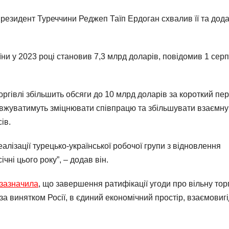
президент Туреччини Реджеп Таїп Ердоган схвалив її та дод
їни у 2023 році становив 7,3 млрд доларів, повідомив 1 сер
торгівлі збільшить обсяги до 10 млрд доларів за короткий пер
овжуватимуть зміцнювати співпрацю та збільшувати взаємну
ів.
еалізації турецько-української робочої групи з відновлення
ічні цього року”, – додав він.
зазначила
, що завершення ратифікації угоди про вільну тор
 за винятком Росії, в єдиний економічний простір, взаємовиг