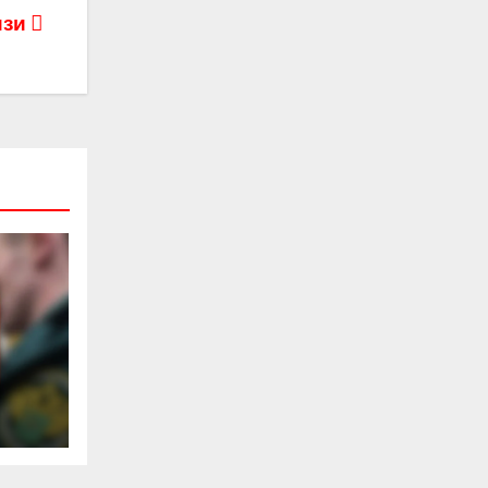
изи
раф