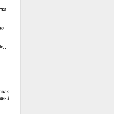
атки
пня
іод.
гівлю
ідний