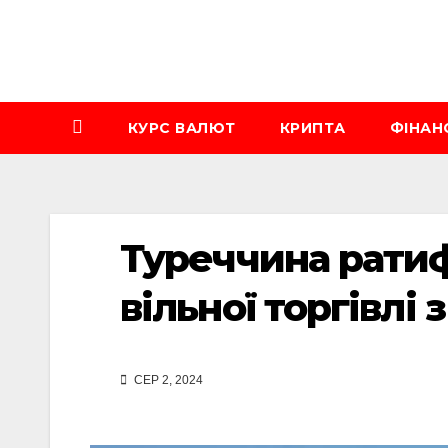
Перейти
до
вмісту
КУРС ВАЛЮТ
КРИПТА
ФІНАН
Туреччина ратиф
вільної торгівлі 
СЕР 2, 2024