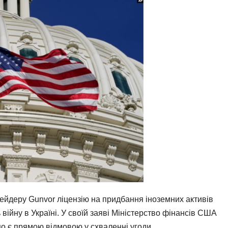
йдеру Gunvor ліцензію на придбання іноземних активів
війну в Україні. У своїй заяві Міністерство фінансів США
о є прямою відмовою у схваленні угоди.