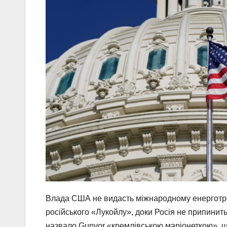
Влада США не видасть міжнародному енерготре
російського «Лукойлу», доки Росія не припинить 
назвало Gunvor «кремлівською маріонеткою», щ