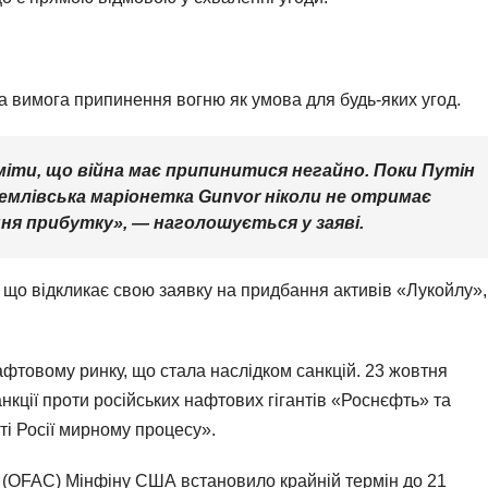
а вимога припинення вогню як умова для будь-яких угод.
іти, що війна має припинитися негайно. Поки Путін
емлівська маріонетка Gunvor ніколи не отримає
ння прибутку», — наголошується у заяві.
 що відкликає свою заявку на придбання активів «Лукойлу»,
афтовому ринку, що стала наслідком санкцій. 23 жовтня
кції проти російських нафтових гігантів «Роснєфть» та
ті Росії мирному процесу».
 (OFAC) Мінфіну США встановило крайній термін до 21