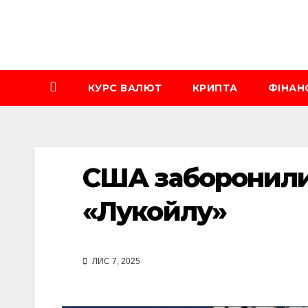
Перейти
до
вмісту
КУРС ВАЛЮТ
КРИПТА
ФІНАН
США заборонили
«Лукойлу»
ЛИС 7, 2025