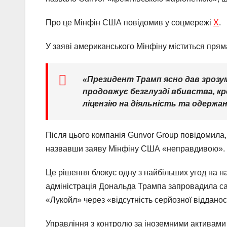
Про це Мінфін США повідомив у соцмережі
Х
.
У заяві американського Мінфіну міститься прям
«Президент Трамп ясно дав зрозум
продовжує безглузді вбивства, кр
ліцензію на діяльність та одержа
Після цього компанія Gunvor Group повідомила,
назвавши заяву Мінфіну США «неправдивою».
Це рішення блокує одну з найбільших угод на н
адміністрація Дональда Трампа запровадила сан
«Лукойл» через «відсутність серйозної відданос
Управління з контролю за іноземними активами