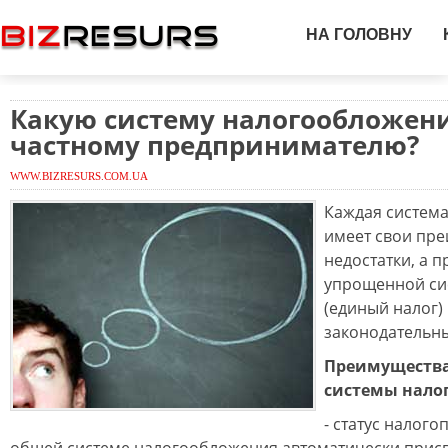
НА ГОЛОВНУ
Какую систему налогообложен
частному предпринимателю?
WWW.BIZRESURS.COM.UA
Каждая cистем
имеет свои пре
недостатки, а 
упрощенной си
(единый налог)
законодательн
Преимуществ
системы нало
- статус налог