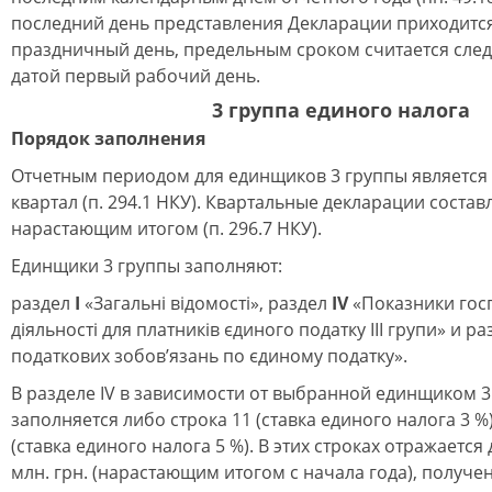
последний день представления Декларации приходитс
праздничный день, предельным сроком считается сле
датой первый рабочий день.
3 группа единого налога
Порядок заполнения
Отчетным периодом для единщиков 3 группы является
квартал (п. 294.1 НКУ). Квартальные декларации состав
нарастающим итогом (п. 296.7 НКУ).
Единщики 3 группы заполняют:
раздел
І
«Загальні відомості», раздел
IV
«Показники гос
діяльності для платників єдиного податку ІІI групи» и р
податкових зобов’язань по єдиному податку».
В разделе IV в зависимости от выбранной единщиком 3
заполняется либо строка 11 (ставка единого налога 3 %)
(ставка единого налога 5 %). В этих строках отражается
млн. грн. (нарастающим итогом с начала года), получе