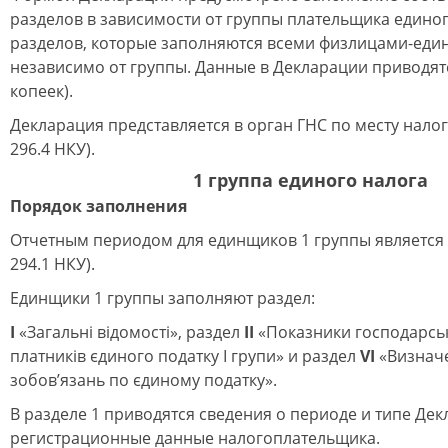
разделов в зависимости от группы плательщика единог
разделов, которые заполняются всеми физлицами-ед
независимо от группы. Данные в Декларации приводятс
копеек).
Декларация представляется в орган ГНС по месту налог
296.4 НКУ).
1 группа единого налога
Порядок заполнения
Отчетным периодом для единщиков 1 группы является 
294.1 НКУ).
Единщики 1 группы заполняют раздел:
І
«Загальні відомості», раздел
ІІ
«Показники господарсько
платників єдиного податку І групи» и раздел
VI
«Визнач
зобов’язань по єдиному податку».
В разделе 1 приводятся сведения о периоде и типе Дек
регистрационные данные налогоплательщика.