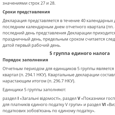
значениями строк 27 и 28.
Сроки представления
Декларация представляется в течение 40 календарных 
последним календарным днем отчетного квартала (пп. 4
последний день представления Декларации приходитс
праздничный день, предельным сроком считается сле
датой первый рабочий день.
5 группа единого налога
Порядок заполнения
Отчетным периодом для единщиков 5 группы является
квартал (п. 294.1 НКУ). Квартальные декларации состав
нарастающим итогом (п. 296.7 НКУ).
Единщики 5 группы заполняют:
раздел
І
«Загальні відомості», раздел
V
«Показники госпо
для платників єдиного податку V групи» и раздел
VI
«Ви
податкових зобов’язань по єдиному податку».