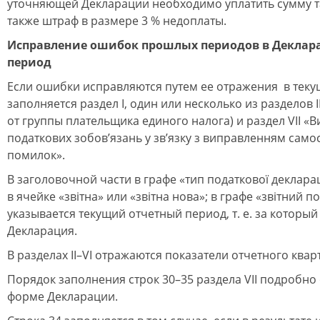
уточняющей Декларации необходимо уплатить сумму т
также штраф в размере 3 % недоплаты.
Исправление ошибок прошлых периодов в Деклар
период
Если ошибки исправляются путем ее отражения в теку
заполняется раздел I, один или несколько из разделов I
от группы плательщика единого налога) и раздел VIІ «
податкових зобов’язань у зв’язку з виправленням само
помилок».
В заголовочной части в графе «тип податкової декларац
в ячейке «звітна» или «звітна нова»; в графе «звітний по
указывается текущий отчетный период, т. е. за который
Декларация.
В разделах II–VІ отражаются показатели отчетного квар
Порядок заполнения строк 30–35 раздела VIІ подробно
форме Декларации.