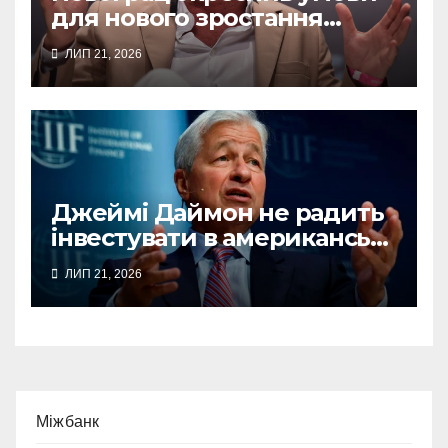
для нового зростання
біткоїна
ЛИП 21, 2026
Джеймі Даймон не радить
інвестувати в американські
акції та довгострокові
ЛИП 21, 2026
держоблігації
Міжбанк