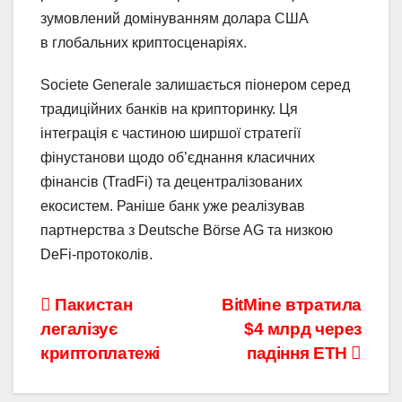
зумовлений домінуванням долара США
в глобальних криптосценаріях.
Societe Generale залишається піонером серед
традиційних банків на крипторинку. Ця
інтеграція є частиною ширшої стратегії
фінустанови щодо об’єднання класичних
фінансів (TradFi) та децентралізованих
екосистем. Раніше банк уже реалізував
партнерства з Deutsche Börse AG та низкою
DeFi-протоколів.
Навігація
Пакистан
BitMine втратила
легалізує
$4 млрд через
записів
криптоплатежі
падіння ETH