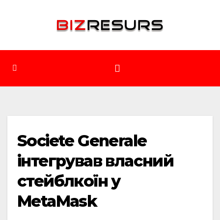
Перейти
до
вмісту
Societe Generale
інтегрував власний
стейблкоїн у
MetaMask