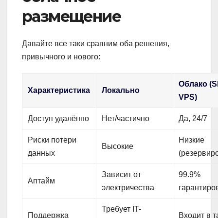
размещение
Давайте все таки сравним оба решения,
привычного и нового:
Облако (
Характеристика
Локально
VPS)
Доступ удалённо
Нет/частично
Да, 24/7
Риски потери
Низкие
Высокие
данных
(резервир
Зависит от
99.9%
Аптайм
электричества
гарантиро
Требует IT-
Поддержка
Входит в 