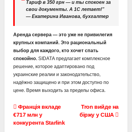
Тариф в 350 грн — и ты спокоен за
свои документы. А 1С летает!”
—
Екатерина Иванова, бухгалтер
Аренда сервера — это уже не привилегия
крупных компаний. Это рациональный
выбор для каждого, кто хочет спать
спокойно.
SIDATA предлагает комплексное
решение, которое адаптировано под
украинские реалии и законодательство,
надёжно защищено и при этом доступно по
цене. Время выходить за пределы офиса.
Навігація
Франція вкладе
Tron вийде на
€717 млн у
біржу у США
записів
конкурента Starlink