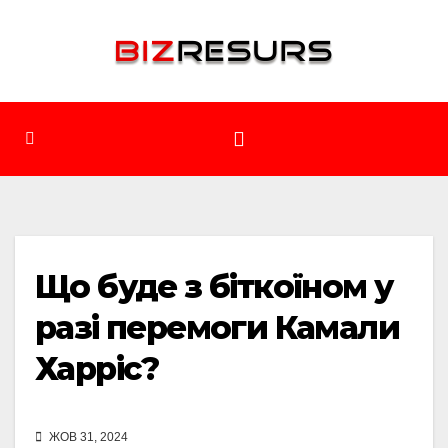
Перейти
до
вмісту
Що буде з біткоїном у
разі перемоги Камали
Харріс?
ЖОВ 31, 2024