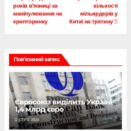
записів
років в’язниці за
кількості
маніпулювання на
мільярдерів у
крипторинку
Китаї на третину
Пов’язаний запис
Євросоюз виділить Україні
1,4 млрд євро
СЕР 5, 2026