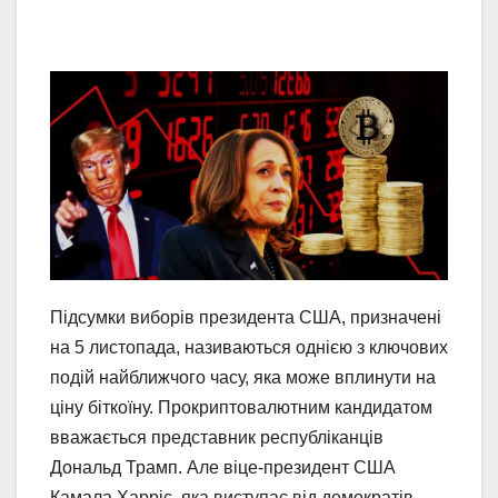
Підсумки виборів президента США, призначені
на 5 листопада, називаються однією з ключових
подій найближчого часу, яка може вплинути на
ціну біткоїну. Прокриптовалютним кандидатом
вважається представник республіканців
Дональд Трамп. Але віце-президент США
Камала Харріс, яка виступає від демократів,