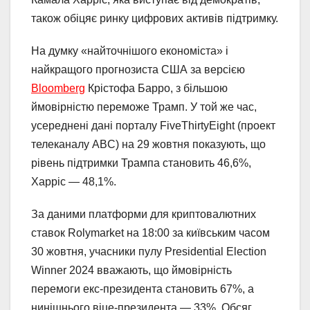
також обіцяє ринку цифрових активів підтримку.
На думку «найточнішого економіста» і
найкращого прогнозиста США за версією
Bloomberg
Крістофа Барро, з більшою
ймовірністю переможе Трамп. У той же час,
усереднені дані порталу FiveThirtyEight (проект
телеканалу ABC) на 29 жовтня показують, що
рівень підтримки Трампа становить 46,6%,
Харріс — 48,1%.
За даними платформи для криптовалютних
ставок Rolymarket на 18:00 за київським часом
30 жовтня, учасники пулу Presidential Election
Winner 2024 вважають, що ймовірність
перемоги екс-президента становить 67%, а
нинішнього віце-президента — 33%. Обсяг