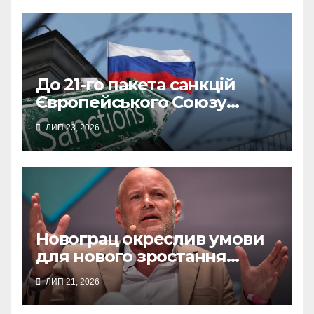
До 21-го пакета санкцій
Європейського Союзу
увійшли нафтопереробні
ЛИП 23, 2026
заводи Росії та Білорусі
Новограц окреслив умови
для нового зростання
біткоїна
ЛИП 21, 2026