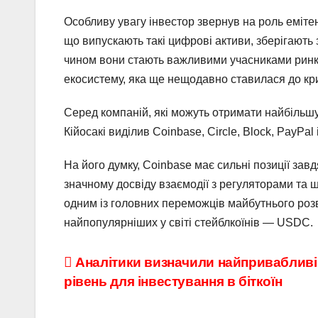
Особливу увагу інвестор звернув на роль емітент
що випускають такі цифрові активи, зберігають
чином вони стають важливими учасниками ринку
екосистему, яка ще нещодавно ставилася до кр
Серед компаній, які можуть отримати найбільшу
Кійосакі виділив Coinbase, Circle, Block, PayPal 
На його думку, Coinbase має сильні позиції за
значному досвіду взаємодії з регуляторами та ши
одним із головних переможців майбутнього розви
найпопулярніших у світі стейблкоїнів — USDC.
Навігація
Аналітики визначили найприваблив
рівень для інвестування в біткоїн
записів