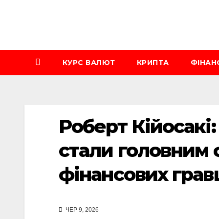
Перейти
до
вмісту
КУРС ВАЛЮТ
КРИПТА
ФІНАН
Роберт Кійосакі:
стали головним
фінансових грав
ЧЕР 9, 2026