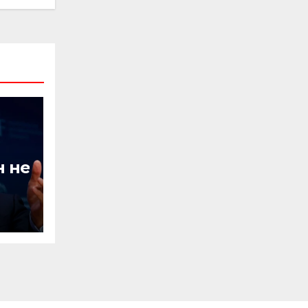
 не
ції
і