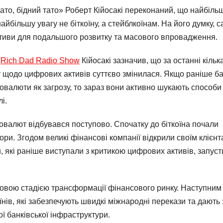
ато, бідний тато» Роберт Кійосакі переконаний, що найбіль
йбільшу увагу не біткоїну, а стейблкоїнам. На його думку, 
тиви для подальшого розвитку та масового впровадження.
у
Rich Dad Radio Show
Кійосакі зазначив, що за останні кільк
у щодо цифрових активів суттєво змінилася. Якщо раніше б
товалюти як загрозу, то зараз вони активно шукають способи
і.
овалют відбувався поступово. Спочатку до біткоїна почали
ри. Згодом великі фінансові компанії відкрили своїм клієн
, які раніше виступали з критикою цифрових активів, запус
тковою стадією трансформації фінансового ринку. Наступним
нів, які забезпечують швидкі міжнародні перекази та дають 
ї банківської інфраструктури.