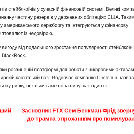
ів стейблкоїнів у сучасній фінансовій системі. Великі компа
 значну частину резервів у державних облігаціях США. Таки
 американського держборгу та інтегруються у фінансову
иптовалют із недовірою.
 вигоду від подальшого зростання популярності стейблкоїні
і BlackRock.
вдяки розвиненій платформі для роботи з цифровими активам
рокій клієнтській базі. Водночас компанію Circle він назвав
тку ринку, оскільки саме вона випускає один із
іший
Засновник FTX Сем Бенкман-Фрід зверн
до Трампа з проханням про помилува