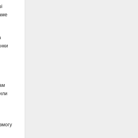
ші
саме
а
анки
там
тили
змогу