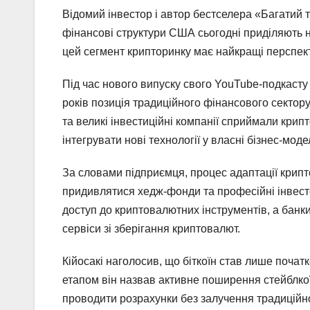
Відомий інвестор і автор бестселера «Багатий т
фінансові структури США сьогодні приділяють на
цей сегмент крипторинку має найкращі перспек
Під час нового випуску свого YouTube-подкаст
років позиція традиційного фінансового сектор
та великі інвестиційні компанії сприймали крип
інтегрувати нові технології у власні бізнес-модел
За словами підприємця, процес адаптації крипт
придивлятися хедж-фонди та професійні інвесто
доступ до криптовалютних інструментів, а банки
сервіси зі зберігання криптовалют.
Кійосакі наголосив, що біткоїн став лише поча
етапом він назвав активне поширення стейблкої
проводити розрахунки без залучення традиційно