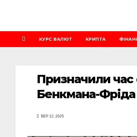
Перейти
до
вмісту
КУРС ВАЛЮТ
КРИПТА
ФІНАН
Призначили час 
Бенкмана-Фріда
ВЕР 12, 2025