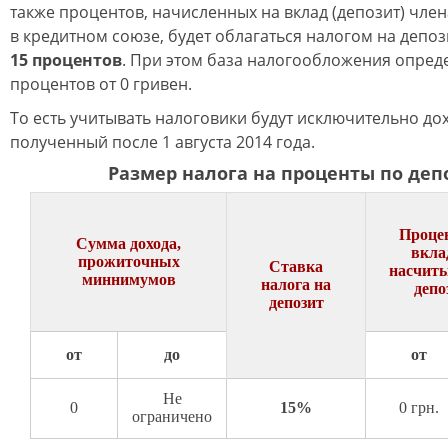
также процентов, начисленных на вклад (депозит) чле
в кредитном союзе, будет облагаться налогом на депо
15 процентов
. При этом база налогообложения опреде
процентов от 0 гривен.
То есть учитывать налоговики будут исключительно дох
полученный после 1 августа 2014 года.
Размер налога на проценты по де
Проце
Сумма дохода,
вклад
прожиточных
Ставка
насчиты
миннимумов
налога на
депо
депозит
от
до
от
Не
0
15%
0 грн.
ограничено