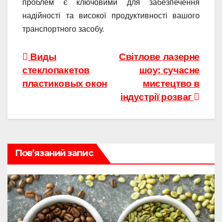
проблем є ключовими для забезпечення
надійності та високої продуктивності вашого
транспортного засобу.
Навігація
Виды
Світлове лазерне
стеклопакетов
шоу: сучасне
записів
пластиковых окон
мистецтво в
індустрії розваг
Пов’язаний запис