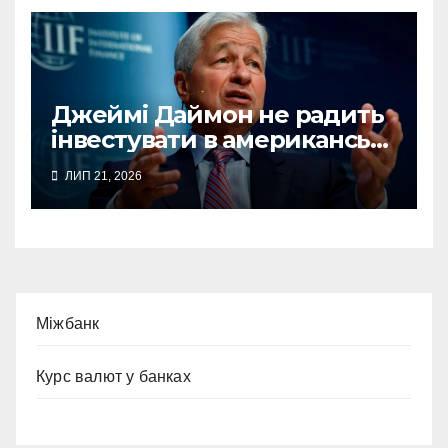
Джеймі Даймон не радить
інвестувати в американські
акції та довгострокові
ЛИП 21, 2026
держоблігації
Міжбанк
Курс валют у банках