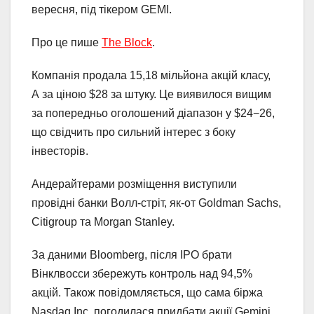
вересня, під тікером GEMI.
Про це пише
The Block
.
Компанія продала 15,18 мільйона акцій класу,
А за ціною $28 за штуку. Це виявилося вищим
за попередньо оголошений діапазон у $24−26,
що свідчить про сильний інтерес з боку
інвесторів.
Андерайтерами розміщення виступили
провідні банки Волл-стріт, як-от Goldman Sachs,
Citigroup та Morgan Stanley.
За даними Bloomberg, після IPO брати
Вінклвосси збережуть контроль над 94,5%
акцій. Також повідомляється, що сама біржа
Nasdaq Inc. погодилася придбати акції Gemini