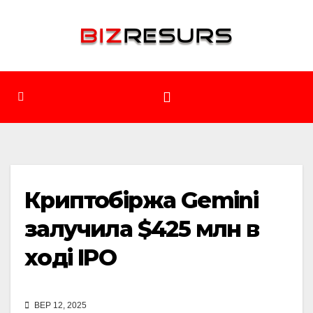
Перейти
до
вмісту
Криптобіржа Gemini
залучила $425 млн в
ході IPO
ВЕР 12, 2025