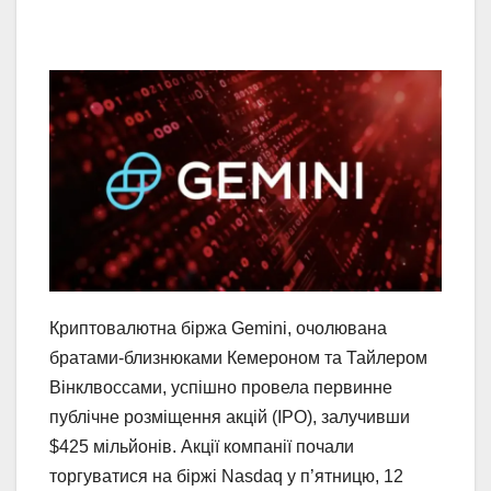
Криптовалютна біржа Gemini, очолювана
братами-близнюками Кемероном та Тайлером
Вінклвоссами, успішно провела первинне
публічне розміщення акцій (IPO), залучивши
$425 мільйонів. Акції компанії почали
торгуватися на біржі Nasdaq у п’ятницю, 12