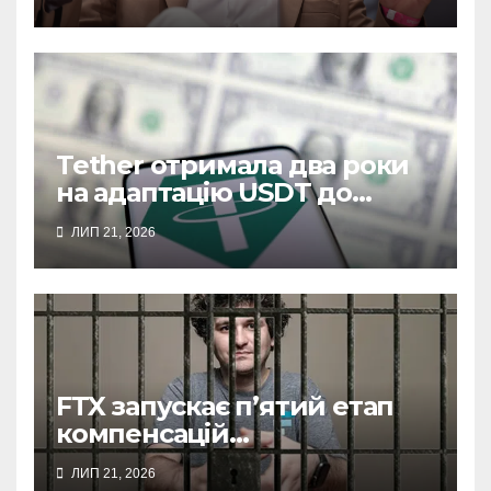
Tether отримала два роки
на адаптацію USDT до
нових правил США
ЛИП 21, 2026
FTX запускає п’ятий етап
компенсацій
постраждалим клієнтам
ЛИП 21, 2026