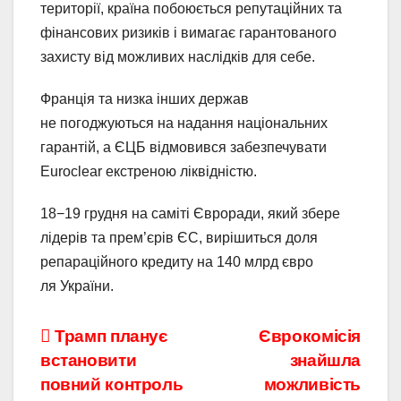
території, країна побоюється репутаційних та
фінансових ризиків і вимагає гарантованого
захисту від можливих наслідків для себе.
Франція та низка інших держав
не погоджуються на надання національних
гарантій, а ЄЦБ відмовився забезпечувати
Euroclear екстреною ліквідністю.
18−19 грудня на саміті Євроради, який збере
лідерів та прем’єрів ЄС, вирішиться доля
репараційного кредиту на 140 млрд євро
ля України.
Навігація
Трамп планує
Єврокомісія
встановити
знайшла
записів
повний контроль
можливість