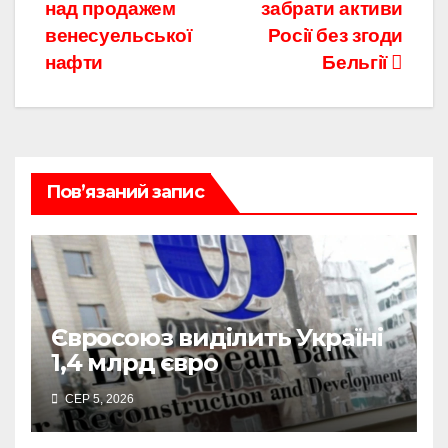
над продажем
забрати активи
венесуельської
Росії без згоди
нафти
Бельгії
Пов’язаний запис
Євросоюз виділить Україні
1,4 млрд євро
СЕР 5, 2026