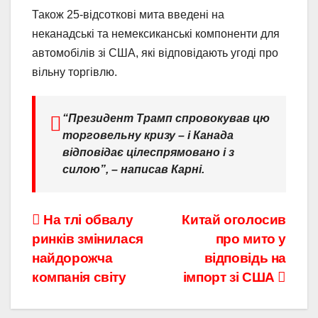
Також 25-відсоткові мита введені на
неканадські та немексиканські компоненти для
автомобілів зі США, які відповідають угоді про
вільну торгівлю.
“Президент Трамп спровокував цю
торговельну кризу – і Канада
відповідає цілеспрямовано і з
силою”, – написав Карні.
Навігація
На тлі обвалу
Китай оголосив
ринків змінилася
про мито у
записів
найдорожча
відповідь на
компанія світу
імпорт зі США