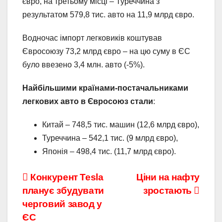
євро, на третьому місці – Туреччина з
результатом 579,8 тис. авто на 11,9 млрд євро.
Водночас імпорт легковиків коштував
Євросоюзу 73,2 млрд євро – на цю суму в ЄС
було ввезено 3,4 млн. авто (-5%).
Найбільшими країнами-постачальниками
легкових авто в Євросоюз стали
:
Китай – 748,5 тис. машин (12,6 млрд євро),
Туреччина – 542,1 тис. (9 млрд євро),
Японія – 498,4 тис. (11,7 млрд євро).
Навігація
Конкурент Tesla
Ціни на нафту
планує збудувати
зростають
записів
черговий завод у
ЄС