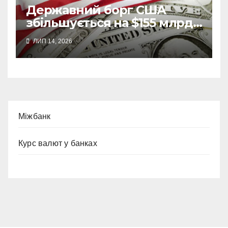
Державний борг США
збільшується на $155 млрд
щомісяця, а бюджетний
ЛИП 14, 2026
дефіцит може перевищити
$2 трлн
Міжбанк
Курс валют у банках