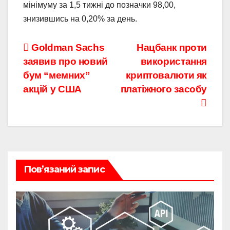
мінімуму за 1,5 тижні до позначки 98,00,
знизившись на 0,20% за день.
Навігація
Goldman Sachs
Нацбанк проти
заявив про новий
використання
записів
бум “мемних”
криптовалюти як
акцій у США
платіжного засобу
Пов’язаний запис