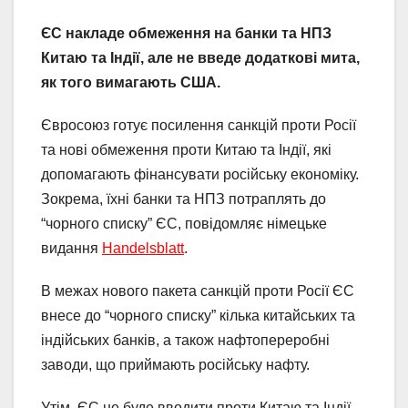
ЄС накладе обмеження на банки та НПЗ
Китаю та Індії, але не введе додаткові мита,
як того вимагають США.
Євросоюз готує посилення санкцій проти Росії
та нові обмеження проти Китаю та Індії, які
допомагають фінансувати російську економіку.
Зокрема, їхні банки та НПЗ потраплять до
“чорного списку” ЄС, повідомляє німецьке
видання
Handelsblatt
.
В межах нового пакета санкцій проти Росії ЄС
внесе до “чорного списку” кілька китайських та
індійських банків, а також нафтопереробні
заводи, що приймають російську нафту.
Утім, ЄС не буде вводити проти Китаю та Індії