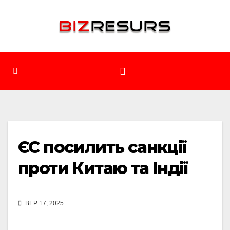
Перейти
до
вмісту
ЄС посилить санкції
проти Китаю та Індії
ВЕР 17, 2025