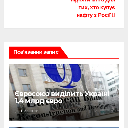
тих, хто купує
нафту з Росії
Пов’язаний запис
Євросоюз виділить Україні
1,4 млрд євро
СЕР 5, 2026