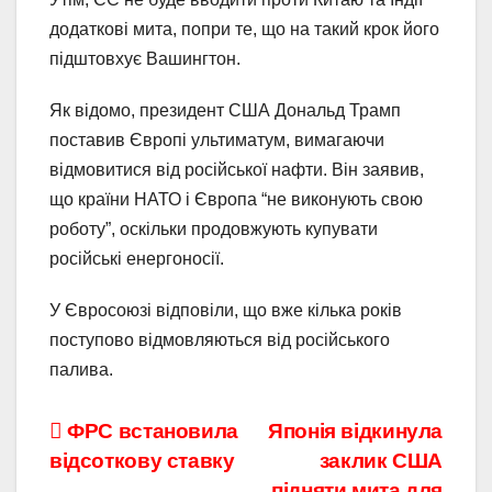
додаткові мита, попри те, що на такий крок його
підштовхує Вашингтон.
Як відомо, президент США Дональд Трамп
поставив Європі ультиматум, вимагаючи
відмовитися від російської нафти. Він заявив,
що країни НАТО і Європа “не виконують свою
роботу”, оскільки продовжують купувати
російські енергоносії.
У Євросоюзі відповіли, що вже кілька років
поступово відмовляються від російського
палива.
Навігація
ФРС встановила
Японія відкинула
відсоткову ставку
заклик США
записів
підняти мита для