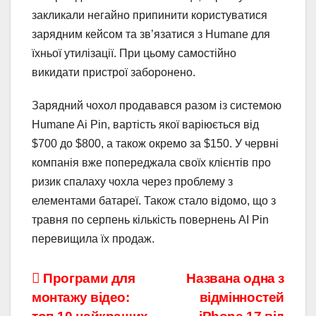
закликали негайно припинити користуватися
зарядним кейсом та зв’язатися з Humane для
їхньої утилізації. При цьому самостійно
викидати пристрої заборонено.
Зарядний чохол продавався разом із системою
Humane Ai Pin, вартість якої варіюється від
$700 до $800, а також окремо за $150. У червні
компанія вже попереджала своїх клієнтів про
ризик спалаху чохла через проблему з
елементами батареї. Також стало відомо, що з
травня по серпень кількість повернень AI Pin
перевищила їх продаж.
Навігація
Програми для
Названа одна з
монтажу відео:
відмінностей
записів