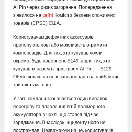
AI Pin через ризик загоряння. Попередження
з’явилося на
сайті
Комісії з безпеки споживчих
товарів (CPSC) США.
Користувачам дефектних аксесуарів
пропонують нові або можливість отримати
компенсацію. Для тих, хто купував чохли
окремо, буде повернено $149, а для тих, хто
купував їх разом із пристроєм AI Pin, — $129.
Обмін чохлів на нові заплановано на найближчі
три-шість місяців.
У звіті компанії зазначається один випадок
перегріву та плавлення літій-полімерного
акумулятора в чохлі, що стався під час
заряджання. Внаслідок інциденту ніхто не
постраждав. Незважаючи на це, користувачів