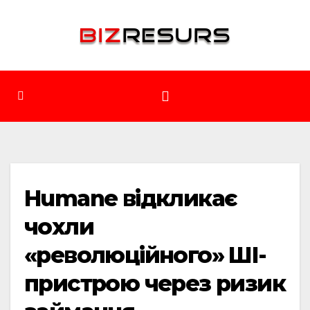
Перейти
до
вмісту
Humane відкликає
чохли
«революційного» ШІ-
пристрою через ризик