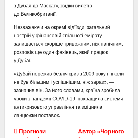
з Дубая до Маскату, звідки вилетів
до Великобританії.
Незважаючи на окремі від’їзди, загальний
настрій у фінансовій спільноті емірату
залишається скоріше тривожним, ніж панічним,
розповів ще один фахівець, який працює
у Дубаї.
«Дубай пережив безліч криз з 2009 року і ніколи
не був більшим і успішнішим, ніж зараз», —
зазначив він. За його словами, країна зробила
уроки з пандемії COVID-19, покращила системи
антикризового управління та зміцнила
ланцюжки поставок.
Навігація
Прогнози
Автор «Чорного