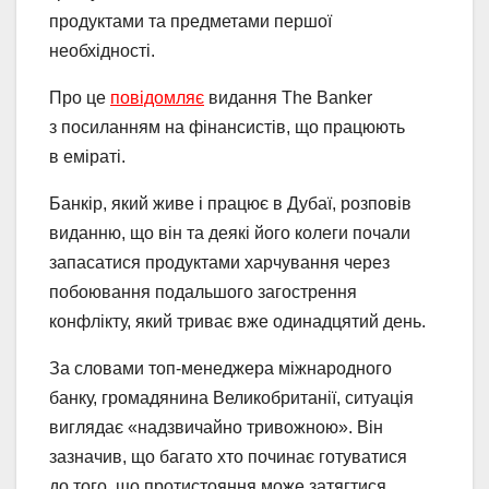
продуктами та предметами першої
необхідності.
Про це
повідомляє
видання The Banker
з посиланням на фінансистів, що працюють
в еміраті.
Банкір, який живе і працює в Дубаї, розповів
виданню, що він та деякі його колеги почали
запасатися продуктами харчування через
побоювання подальшого загострення
конфлікту, який триває вже одинадцятий день.
За словами топ-менеджера міжнародного
банку, громадянина Великобританії, ситуація
виглядає «надзвичайно тривожною». Він
зазначив, що багато хто починає готуватися
до того, що протистояння може затягтися.