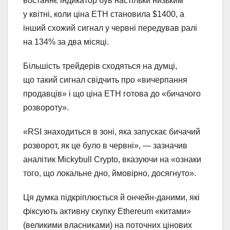
востаннє індикатор був настільки низьким
у квітні, коли ціна ETH становила $1400, а
інший схожий сигнал у червні передував ралі
на 134% за два місяці.
Більшість трейдерів сходяться на думці,
що такий сигнал свідчить про «вичерпання
продавців» і що ціна ETH готова до «бичачого
розвороту».
«RSI знаходиться в зоні, яка запускає бичачий
розворот, як це було в червні», — зазначив
аналітик Mickybull Crypto, вказуючи на «ознаки
того, що локальне дно, ймовірно, досягнуто».
Ця думка підкріплюється й ончейн-даними, які
фіксують активну скупку Ethereum «китами»
(великими власниками) на поточних цінових