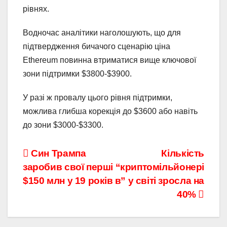
рівнях.
Водночас аналітики наголошують, що для
підтвердження бичачого сценарію ціна
Ethereum повинна втриматися вище ключової
зони підтримки $3800-$3900.
У разі ж провалу цього рівня підтримки,
можлива глибша корекція до $3600 або навіть
до зони $3000-$3300.
Навігація
Син Трампа
Кількість
заробив свої перші
“криптомільйонері
записів
$150 млн у 19 років
в” у світі зросла на
40%