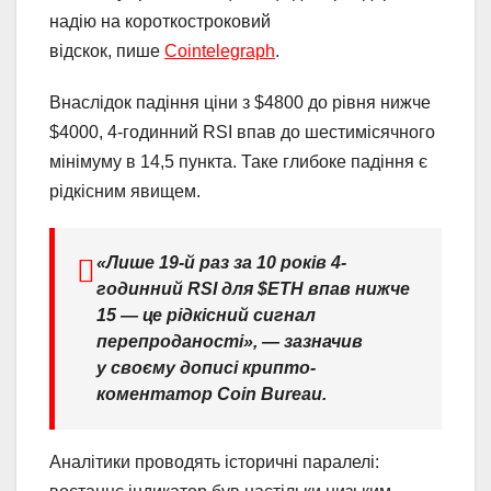
надію на короткостроковий
відскок, пише
Cointelegraph
.
Внаслідок падіння ціни з $4800 до рівня нижче
$4000, 4-годинний RSI впав до шестимісячного
мінімуму в 14,5 пункта. Таке глибоке падіння є
рідкісним явищем.
«Лише 19-й раз за 10 років 4-
годинний RSI для $ETH впав нижче
15 — це рідкісний сигнал
перепроданості», — зазначив
у своєму дописі крипто-
коментатор Coin Bureau.
Аналітики проводять історичні паралелі: