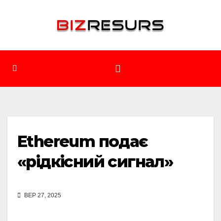
Перейти
до
вмісту
Ethereum подає
«рідкісний сигнал»
ВЕР 27, 2025