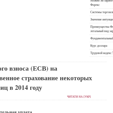
Можно ли заработ
Форекс
Системы торговл
Значение интуици
Преимущества Фо
легальный вид за
Фундаментальный
Курс доллара
Трудовой кодекс
о взноса (ЕСВ) на
твенное страхование некоторых
иц в 2014 году
ЧИТАТИ НА [УКР]
тельная уплата