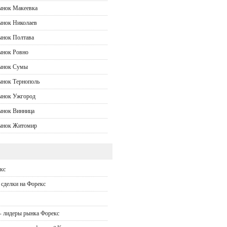
ынок Макеевка
ынок Николаев
ынок Полтава
ынок Ровно
рынок Сумы
ынок Тернополь
ынок Ужгород
ынок Винница
рынок Житомир
кс
сделки на Форекс
- лидеры рынка Форекс