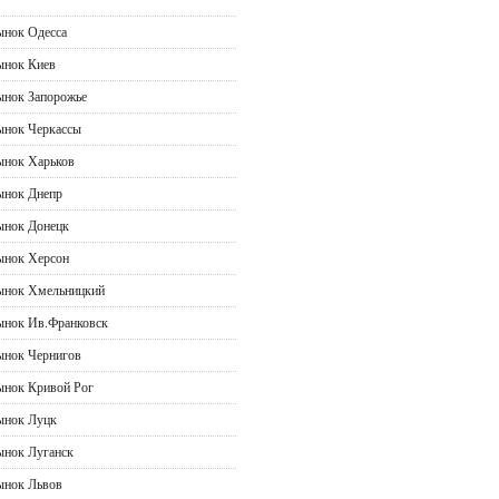
ынок Одесса
ынок Киев
ынок Запорожье
ынок Черкассы
ынок Харьков
ынок Днепр
ынок Донецк
ынок Херсон
ынок Хмельницкий
ынок Ив.Франковск
ынок Чернигов
ынок Кривой Рог
ынок Луцк
ынок Луганск
ынок Львов