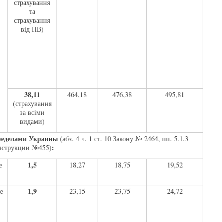
страхування
та
страхування
від НВ)
38,11
464,18
476,38
495,81
(страхування
за всіми
видами)
ределами Украины
(абз. 4 ч. 1 ст. 10 Закону № 2464, пп. 5.1.3
:
струкции №455)
1,5
е
18,27
18,75
19,52
1,9
е
23,15
23,75
24,72