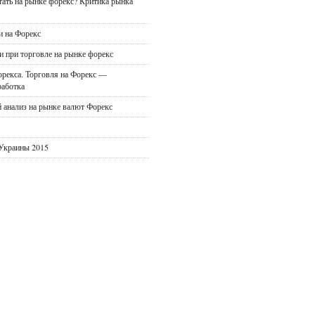
ать на рынке форекс? Критика рынка
и на Форекс
и при торговле на рынке форекс
рекса. Торговля на Форекс —
работка
 анализ на рынке валют Форекс
 Украины 2015