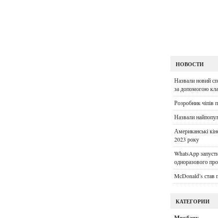
НОВОСТИ
Назвали новий сп
за допомогою кла
Розробник чіпів 
Назвали найпопу
Американські кін
2023 року
WhatsApp запусти
одноразового пр
McDonald’s став 
КАТЕГОРИИ
Межбанк