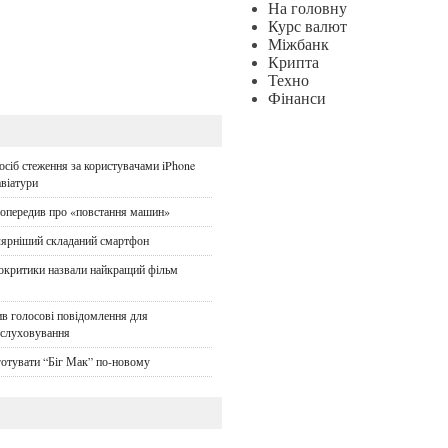
На головну
Курс валют
Міжбанк
Крипта
Техно
Фінанси
осіб стеження за користувачами iPhone
віатури
попередив про «повстання машин»
лярніший складаний смартфон
окритики назвали найкращий фільм
в голосові повідомлення для
ослуховування
готувати “Біг Мак” по-новому