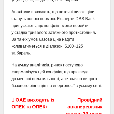
Аналітики вважають, що поточні високі ціни
стануть новою нормою. Експерти DBS Bank
припускають, що конфлікт може перейти
у стадію тривалого затяжного протистояння.
За таких умов базова ціна нафти
коливатиметься в діапазоні $100−125
за барель.
На думку аналітиків, ринок поступово
«нормалізує» цей конфлікт, що призведе
до меншої волатильності, але значно вищого
базового рівня цін на енергоносії в усьому світі.
Навігація
ОАЕ виходять із
Провідний
ОПЕК та ОПЕК+
авіаперевізник
записів
скасує 20 тисяч