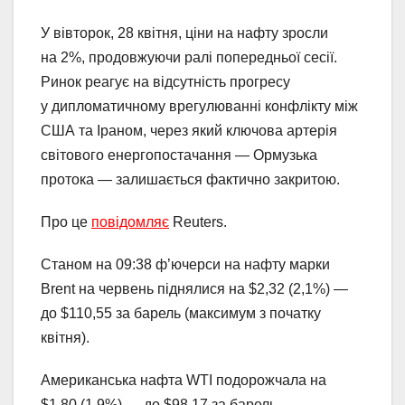
У вівторок, 28 квітня, ціни на нафту зросли
на 2%, продовжуючи ралі попередньої сесії.
Ринок реагує на відсутність прогресу
у дипломатичному врегулюванні конфлікту між
США та Іраном, через який ключова артерія
світового енергопостачання — Ормузька
протока — залишається фактично закритою.
Про це
повідомляє
Reuters.
Станом на 09:38 ф’ючерси на нафту марки
Brent на червень піднялися на $2,32 (2,1%) —
до $110,55 за барель (максимум з початку
квітня).
Американська нафта WTI подорожчала на
$1,80 (1,9%) — до $98,17 за барель.