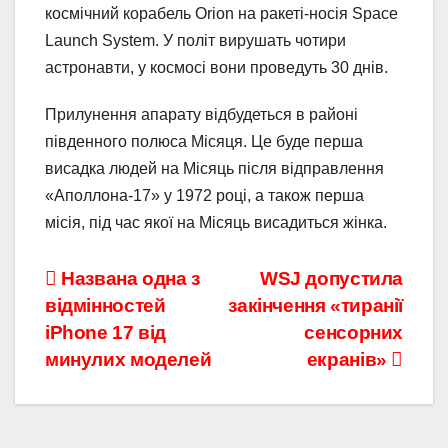
космічний корабель Orion на ракеті-носія Space
Launch System. У політ вирушать чотири
астронавти, у космосі вони проведуть 30 днів.
Прилунення апарату відбудеться в районі
південного полюса Місяця. Це буде перша
висадка людей на Місяць після відправлення
«Аполлона-17» у 1972 році, а також перша
місія, під час якої на Місяць висадиться жінка.
Навігація
Названа одна з
WSJ допустила
відмінностей
закінчення «тиранії
записів
iPhone 17 від
сенсорних
минулих моделей
екранів»