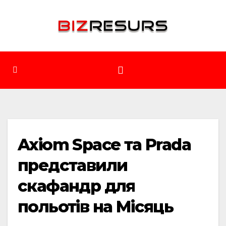
Перейти
до
вмісту
Axiom Space та Prada
представили
скафандр для
польотів на Місяць