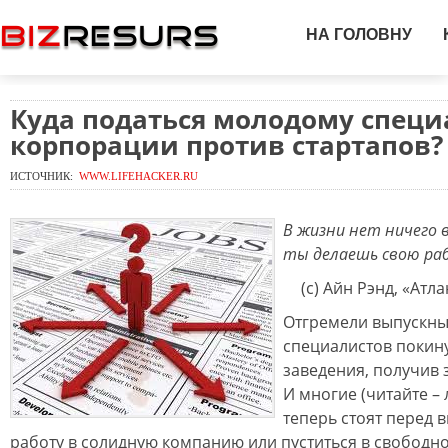
НА ГОЛОВНУ
Куда податься молодому специ
корпорации против стартапов?
ИСТОЧНИК:
WWW.LIFEHACKER.RU
В жизни нет ничего в
ты делаешь свою ра
(с) Айн Рэнд, «Атл
Отгремели выпускны
специалистов покин
заведения, получив
И многие (читайте – 
теперь стоят перед 
работу в солидную компанию или пуститься в свободн