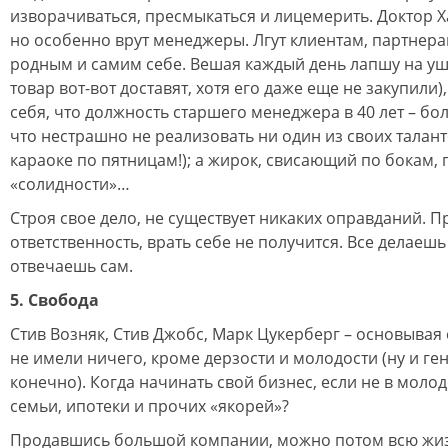
изворачиваться, пресмыкаться и лицемерить. Доктор Ха
но особенно врут менеджеры. Лгут клиентам, партнера
родным и самим себе. Вешая каждый день лапшу на уш
товар вот-вот доставят, хотя его даже еще не закупили)
себя, что должность старшего менеджера в 40 лет – б
что нестрашно не реализовать ни один из своих таланто
караоке по пятницам!); а жирок, свисающий по бокам, 
«солидности»…
Строя свое дело, не существует никаких оправданий. 
ответственность, врать себе не получится. Все делаешь 
отвечаешь сам.
5. Свобода
Стив Возняк, Стив Джобс, Марк Цукерберг – основывая
не имели ничего, кроме дерзости и молодости (ну и ге
конечно). Когда начинать свой бизнес, если не в молод
семьи, ипотеки и прочих «якорей»?
Продавшись большой компании, можно потом всю жиз