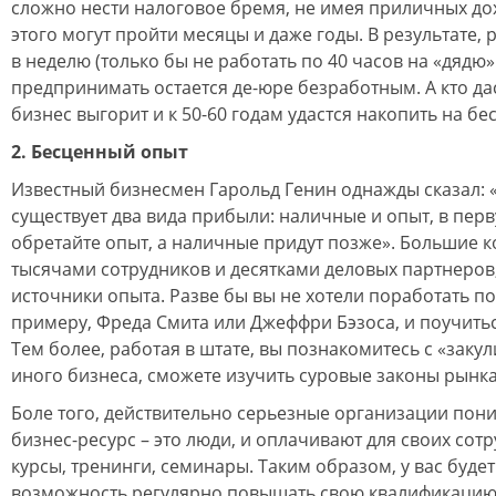
сложно нести налоговое бремя, не имея приличных дох
этого могут пройти месяцы и даже годы. В результате, 
в неделю (только бы не работать по 40 часов на «дядю»
предпринимать остается де-юре безработным. А кто дас
бизнес выгорит и к 50-60 годам удастся накопить на бе
2. Бесценный опыт
Известный бизнесмен Гарольд Генин однажды сказал: 
существует два вида прибыли: наличные и опыт, в пер
обретайте опыт, а наличные придут позже». Большие к
тысячами сотрудников и десятками деловых партнеров
источники опыта. Разве бы вы не хотели поработать по
примеру, Фреда Смита или Джеффри Бэзоса, и поучить
Тем более, работая в штате, вы познакомитесь с «заку
иного бизнеса, сможете изучить суровые законы рынка
Боле того, действительно серьезные организации пон
бизнес-ресурс – это люди, и оплачивают для своих со
курсы, тренинги, семинары. Таким образом, у вас будет 
возможность регулярно повышать свою квалификацию,