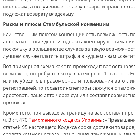
виновным, а полученные по делу товары и транспортн
подлежат возврату владельцу.
Риски и плюсы Стамбульской конвенции
Единственным плюсом конвенции есть возможность по
авто за меньшие деньги, однако акцентирую внимание
поскольку в большинстве случаев за такую возможност
лучшем случае платить штраф, а в худшем - вам «свети
Вот примерная схема как это происходит: вас остановя
возможно, потребуют взятку в размере от 1 тыс. грн . 
или не убедите в правомерности пользования авто с 
регистрацией, то госавтоинспекторы свяжутся с тамож
арестовать ваше авто через суд или составят совмест
протокол.
Кроме того, при выезде за границу на вас составят пр
ч. 3 ст. 470
Таможенного кодекса Украины
: «Превышен
статьей 95 настоящего Кодекса срока доставки товаров
средств коммерческого назначения, таможенных или д