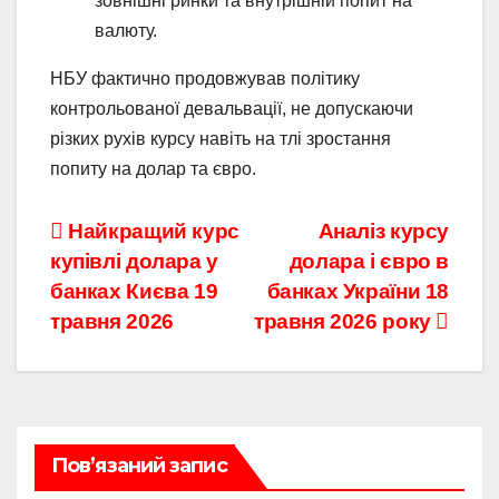
зовнішні ринки та внутрішній попит на
валюту.
НБУ фактично продовжував політику
контрольованої девальвації, не допускаючи
різких рухів курсу навіть на тлі зростання
попиту на долар та євро.
Навігація
Найкращий курс
Аналіз курсу
купівлі долара у
долара і євро в
записів
банках Києва 19
банках України 18
травня 2026
травня 2026 року
Пов’язаний запис