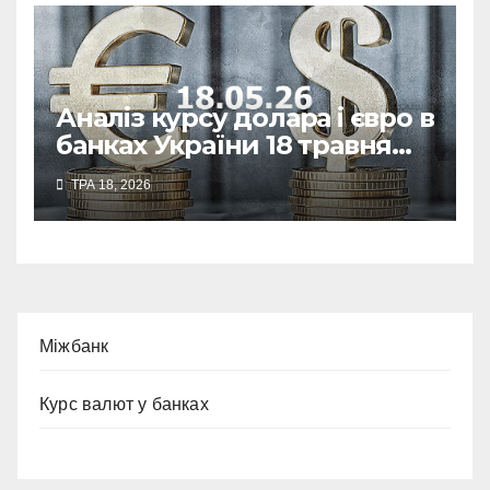
Аналіз курсу долара і євро в
банках України 18 травня
2026 року
ТРА 18, 2026
Міжбанк
Курс валют у банках