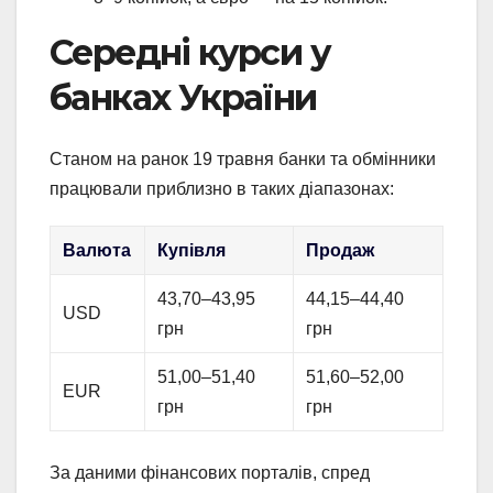
Середні курси у
банках України
Станом на ранок 19 травня банки та обмінники
працювали приблизно в таких діапазонах:
Валюта
Купівля
Продаж
43,70–43,95
44,15–44,40
USD
грн
грн
51,00–51,40
51,60–52,00
EUR
грн
грн
За даними фінансових порталів, спред