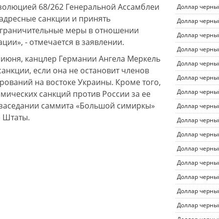
Резолюцией 68/262 Генеральной Ассамблеи
Доллар черны
адресные санкции и принять
Доллар черны
ограничительные меры в отношении
Доллар черны
ции», - отмечается в заявлении.
Доллар черны
4 июня, канцлер Германии Ангела Меркель
Доллар черны
санкции, если она не остановит членов
Доллар черны
ований на востоке Украины. Кроме того,
Доллар черны
омических санкций против России за ее
а заседании саммита «Большой симиркы»
Доллар черны
 Штаты.
Доллар черны
Доллар черны
Доллар черны
Доллар черны
Доллар черны
Доллар черны
Доллар черны