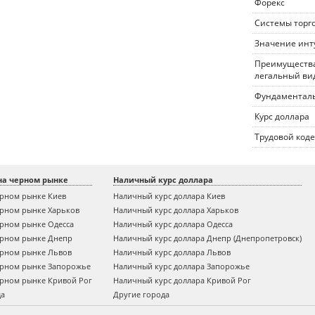
Форекс
Системы торг
Значение инт
Преимущества
легальный ви
Фундаменталь
Курс доллара
Трудовой коде
на черном рынке
Наличный курс доллара
ерном рынке Киев
Наличный курс доллара Киев
ерном рынке Харьков
Наличный курс доллара Харьков
ерном рынке Одесса
Наличный курс доллара Одесса
ерном рынке Днепр
Наличный курс доллара Днепр (Днепропетровск)
ерном рынке Львов
Наличный курс доллара Львов
ерном рынке Запорожье
Наличный курс доллара Запорожье
ерном рынке Кривой Рог
Наличный курс доллара Кривой Рог
да
Другие города