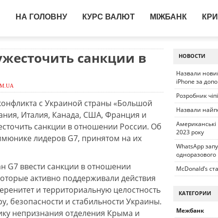
НА ГОЛОВНУ
КУРС ВАЛЮТ
МІЖБАНК
КРИ
ужесточить санкции в
НОВОСТИ
Назвали новий
iPhone за доп
OM.UA
Розробник чіп
конфликта с Украиной страны «Большой
Назвали найп
ания, Италия, Канада, США, Франция и
Американські
есточить санкции в отношении России. Об
2023 року
ммюнике лидеров G7, принятом на их
WhatsApp запу
одноразового
н G7 ввести санкции в отношении
McDonald’s ста
которые активно поддерживали действия
еренитет и территориальную целостность
КАТЕГОРИИ
у, безопасности и стабильности Украины.
Межбанк
ику непризнания отделения Крыма и