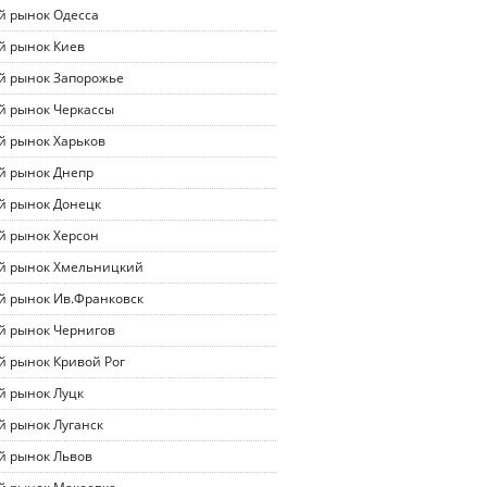
й рынок Одесса
й рынок Киев
й рынок Запорожье
й рынок Черкассы
й рынок Харьков
й рынок Днепр
й рынок Донецк
й рынок Херсон
й рынок Хмельницкий
й рынок Ив.Франковск
й рынок Чернигов
й рынок Кривой Рог
й рынок Луцк
й рынок Луганск
й рынок Львов