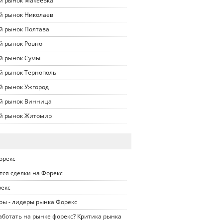
й рынок Макеевка
й рынок Николаев
й рынок Полтава
й рынок Ровно
й рынок Сумы
й рынок Тернополь
й рынок Ужгород
й рынок Винница
й рынок Житомир
орекс
тся сделки на Форекс
рекс
ры - лидеры рынка Форекс
ботать на рынке форекс? Критика рынка