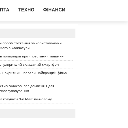
ПТА
ТЕХНО
ФІНАНСИ
 спосіб стеження за користувачами
омогою клавіатури
ів попередив про «повстання машин»
опулярніший складаний смартфон
 кінокритики назвали найкращий фільм
стив голосові повідомлення для
 прослуховування
в готувати “Біг Мак” по-новому