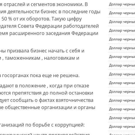
я отраслей и сегментов экономики. В
Доллар черны
ния деятельности бизнес в последние годы
Доллар черны
 50 % от их оборотов. Такую цифру
Доллар черны
едателя Совета Федерации работодателей
Доллар черны
емя расширенного заседания Федерации
Доллар черны
Доллар черны
ы призвала бизнес начать с себя и
Доллар черны
м , таможенникам , налоговикам и
Доллар черны
Доллар черны
 госорганах пока еще не решена.
Доллар черны
дают в положение , когда при отказе
Доллар черны
аются препятствия до полной остановки
едует сообщать о фактах взяточничества
Доллар черны
ые общественные организации и органы
Доллар черны
Доллар черны
анизаций по борьбе с коррупцией:
Доллар черны