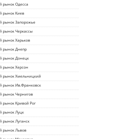
й рынок Одесса
й рынок Киев
й рынок Запорожье
й рынок Черкассы
й рынок Харьков
й рынок Днепр
й рынок Донецк
й рынок Херсон
й рынок Хмельницкий
й рынок Ив.Франковск
й рынок Чернигов
й рынок Кривой Рог
й рынок Луцк
й рынок Луганск
й рынок Львов