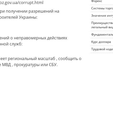
Форекс
z.gov.ua/corrupt.html
Системы торг
при получении разрешений на
Значение инт
троителей Украины:
Преимущества
легальный ви
Фундаменталь
бщений о неправомерных действиях
Курс доллара
нной служб:
Трудовой коде
еет региональный масштаб , сообщить о
 МВД , прокуратуры или СБУ.