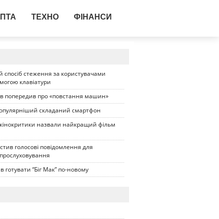
ПТА
ТЕХНО
ФІНАНСИ
 спосіб стеження за користувачами
омогою клавіатури
ів попередив про «повстання машин»
опулярніший складаний смартфон
 кінокритики назвали найкращий фільм
стив голосові повідомлення для
 прослуховування
в готувати “Біг Мак” по-новому