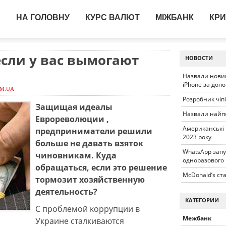
НА ГОЛОВНУ
КУРС ВАЛЮТ
МІЖБАНК
КРИ
если у вас вымогают
НОВОСТИ
Назвали новий
iPhone за доп
OM.UA
Розробник чіп
Защищая идеалы
Назвали найп
Еврореволюции ,
Американські
предприниматели решили
2023 року
больше не давать взяток
WhatsApp запу
чиновникам. Куда
одноразового
обращаться, если это решение
McDonald’s ста
тормозит хозяйственную
деятельность?
КАТЕГОРИИ
С проблемой коррупции в
Межбанк
Украине сталкиваются