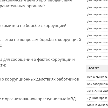
Всеукраинский центр противодействия
Доллар черны
хранительным органам":
Доллар черны
Доллар черны
Доллар черны
 комитета по борьбе с коррупцией:
Доллар черны
Доллар черны
коллегия по вопросам борьбы с коррупцией
Доллар черны
ю:
Доллар черны
Доллар черны
ра для сообщений о фактах коррупции и
ти:
ФОРЕКС
Все о рынке Ф
й о коррупционных действиях работников
Как совершаю
Деньги на Фо
Лучшие броке
бе с организованной преступностью МВД
Можно ли зара