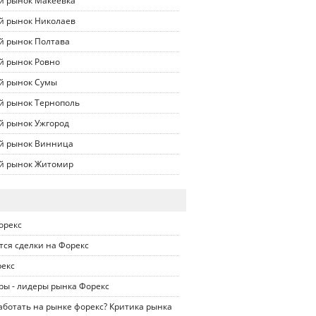
й рынок Макеевка
й рынок Николаев
й рынок Полтава
й рынок Ровно
й рынок Сумы
й рынок Тернополь
й рынок Ужгород
й рынок Винница
й рынок Житомир
орекс
тся сделки на Форекс
рекс
ры - лидеры рынка Форекс
ботать на рынке форекс? Критика рынка